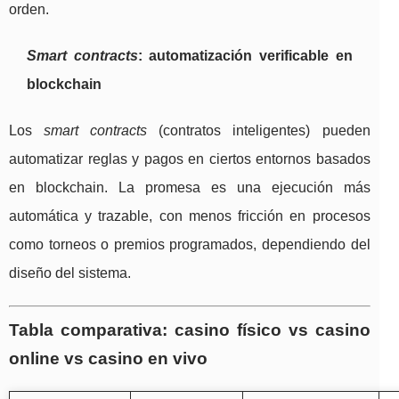
orden.
Smart contracts
: automatización verificable en
blockchain
Los
smart contracts
(contratos inteligentes) pueden
automatizar reglas y pagos en ciertos entornos basados
en blockchain. La promesa es una ejecución más
automática y trazable, con menos fricción en procesos
como torneos o premios programados, dependiendo del
diseño del sistema.
Tabla comparativa: casino físico vs casino
online vs casino en vivo