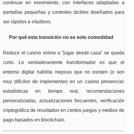
continuar en movimiento, con interfaces adaptadas a
pantallas pequeñas y controles táctiles diseñados para
ser rápidos e intuitivos.
Por qué esta transición no es solo comodidad
Reducir el casino online a “jugar desde casa” se queda
corto. Lo verdaderamente transformador es que el
entorno digital habilita mejoras que no existen (o son
muy difíciles de implementar) en un casino presencial:
estadísticas en tiempo real, recomendaciones
personalizadas, actualizaciones frecuentes, verificación
criptográfica de resultados en ciertos juegos y medios de
pago basados en blockchain.