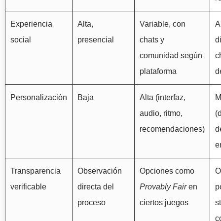
Experiencia
Alta,
Variable, con
A
social
presencial
chats y
d
comunidad según
c
plataforma
d
Personalización
Baja
Alta (interfaz,
M
audio, ritmo,
(
recomendaciones)
d
e
Transparencia
Observación
Opciones como
O
verificable
directa del
Provably Fair
en
p
proceso
ciertos juegos
s
c