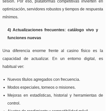
sesión. Por eso, plataformas competitivas invierten en
optimización, servidores robustos y tiempos de respuesta
mínimos.
4) Actualizaciones frecuentes: catálogo vivo y
funciones nuevas
Una diferencia enorme frente al casino físico es la
capacidad de actualizar. En un entorno digital, es
habitual ver:
Nuevos títulos agregados con frecuencia.
Modos especiales, torneos o misiones.
Mejoras en estadísticas, historial y herramientas de
control.