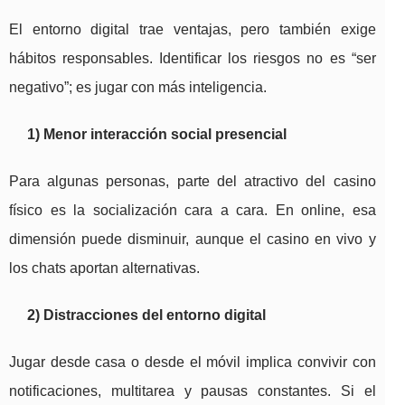
El entorno digital trae ventajas, pero también exige
hábitos responsables. Identificar los riesgos no es “ser
negativo”; es jugar con más inteligencia.
1) Menor interacción social presencial
Para algunas personas, parte del atractivo del casino
físico es la socialización cara a cara. En online, esa
dimensión puede disminuir, aunque el casino en vivo y
los chats aportan alternativas.
2) Distracciones del entorno digital
Jugar desde casa o desde el móvil implica convivir con
notificaciones, multitarea y pausas constantes. Si el