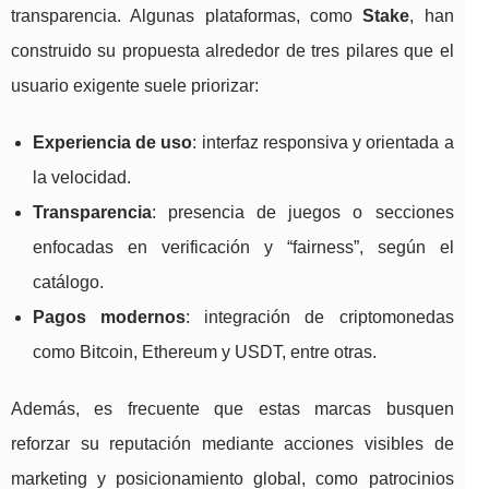
transparencia. Algunas plataformas, como
Stake
, han
construido su propuesta alrededor de tres pilares que el
usuario exigente suele priorizar:
Experiencia de uso
: interfaz responsiva y orientada a
la velocidad.
Transparencia
: presencia de juegos o secciones
enfocadas en verificación y “fairness”, según el
catálogo.
Pagos modernos
: integración de criptomonedas
como Bitcoin, Ethereum y USDT, entre otras.
Además, es frecuente que estas marcas busquen
reforzar su reputación mediante acciones visibles de
marketing y posicionamiento global, como patrocinios