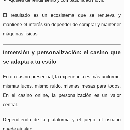
Ajustes de rendimiento y compatibilidad móvil.
El resultado es un ecosistema que se renueva y
mantiene el interés sin depender de comprar y mantener
máquinas físicas.
Inmersión y personalización: el casino que
se adapta a tu estilo
En un casino presencial, la experiencia es más uniforme:
mismas luces, mismo ruido, mismas mesas para todos.
En el casino online, la personalización es un valor
central.
Dependiendo de la plataforma y el juego, el usuario
puede ajustar: