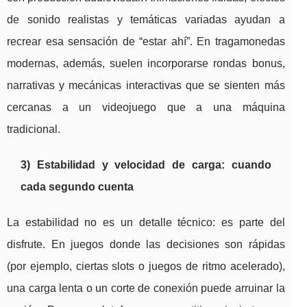
de sonido realistas y temáticas variadas ayudan a
recrear esa sensación de “estar ahí”. En tragamonedas
modernas, además, suelen incorporarse rondas bonus,
narrativas y mecánicas interactivas que se sienten más
cercanas a un videojuego que a una máquina
tradicional.
3) Estabilidad y velocidad de carga: cuando
cada segundo cuenta
La estabilidad no es un detalle técnico: es parte del
disfrute. En juegos donde las decisiones son rápidas
(por ejemplo, ciertas slots o juegos de ritmo acelerado),
una carga lenta o un corte de conexión puede arruinar la