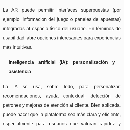
La AR puede permitir interfaces superpuestas (por
ejemplo, información del juego o paneles de apuestas)
integradas al espacio físico del usuario. En términos de
usabilidad, abre opciones interesantes para experiencias
más intuitivas.
Inteligencia artificial (IA): personalización y
asistencia
La IA se usa, sobre todo, para personalizar:
recomendaciones, ayuda contextual, detección de
patrones y mejoras de atención al cliente. Bien aplicada,
puede hacer que la plataforma sea más clara y eficiente,
especialmente para usuarios que valoran rapidez y