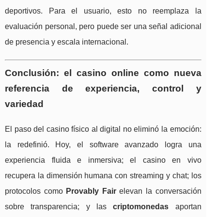
deportivos. Para el usuario, esto no reemplaza la
evaluación personal, pero puede ser una señal adicional
de presencia y escala internacional.
Conclusión: el casino online como nueva
referencia de experiencia, control y
variedad
El paso del casino físico al digital no eliminó la emoción:
la redefinió. Hoy, el software avanzado logra una
experiencia fluida e inmersiva; el casino en vivo
recupera la dimensión humana con streaming y chat; los
protocolos como
Provably Fair
elevan la conversación
sobre transparencia; y las
criptomonedas
aportan