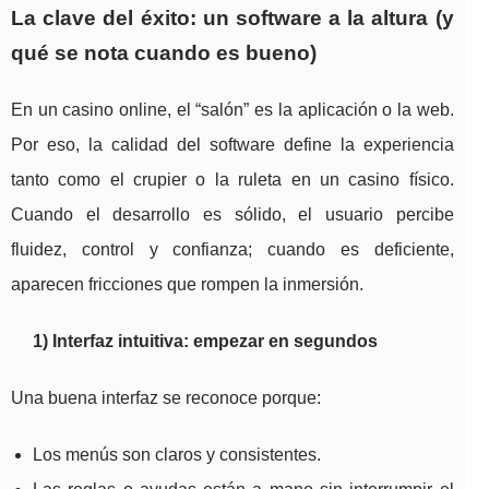
La clave del éxito: un software a la altura (y
qué se nota cuando es bueno)
En un casino online, el “salón” es la aplicación o la web.
Por eso, la calidad del software define la experiencia
tanto como el crupier o la ruleta en un casino físico.
Cuando el desarrollo es sólido, el usuario percibe
fluidez, control y confianza; cuando es deficiente,
aparecen fricciones que rompen la inmersión.
1) Interfaz intuitiva: empezar en segundos
Una buena interfaz se reconoce porque:
Los menús son claros y consistentes.