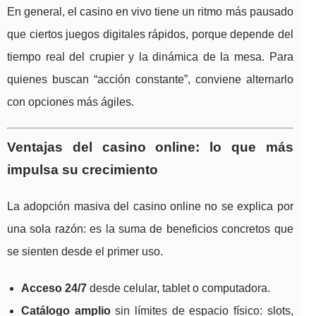
En general, el casino en vivo tiene un ritmo más pausado
que ciertos juegos digitales rápidos, porque depende del
tiempo real del crupier y la dinámica de la mesa. Para
quienes buscan “acción constante”, conviene alternarlo
con opciones más ágiles.
Ventajas del casino online: lo que más
impulsa su crecimiento
La adopción masiva del casino online no se explica por
una sola razón: es la suma de beneficios concretos que
se sienten desde el primer uso.
Acceso 24/7
desde celular, tablet o computadora.
Catálogo amplio
sin límites de espacio físico: slots,